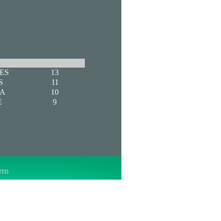
ES
13
S
11
RA
10
E
9
NTO